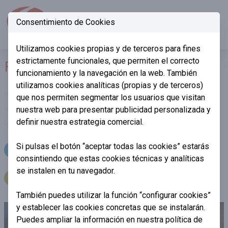
Consentimiento de Cookies
945 273 500 (24h)
Ope
Utilizamos cookies propias y de terceros para fines
estrictamente funcionales, que permiten el correcto
FORMAS DE PAGO
funcionamiento y la navegación en la web. También
utilizamos cookies analíticas (propias y de terceros)
· Pago al Contado
que nos permiten segmentar los usuarios que visitan
nuestra web para presentar publicidad personalizada y
· Pago con tarjeta (Visa, Mastercard, American)
definir nuestra estrategia comercial.
· Pago con BIZUM
Si pulsas el botón “aceptar todas las cookies” estarás
945 273 500 (24h)
consintiendo que estas cookies técnicas y analíticas
se instalen en tu navegador.
RESERVAR
También puedes utilizar la función “configurar cookies”
y establecer las cookies concretas que se instalarán.
Puedes ampliar la información en nuestra
política de